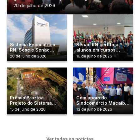
Natal Capital da Educação
20 de julho de 2026
Sistema Fecomércio
Senac RN certifica
RN, Sesc e Senac
alunos em cursos
conquista certificação
profissionalizantes em
20 de julho de 2026
16 de julho de 2026
GPTW pelo terceiro ano
São José de Mipibu
consecutivo
Prêmio Braztoa –
Com apoio do
Projeto do Sistema
Sindcomércio Macaíba,
Fecomércio RN é
Senac RN instala
15 de julho de 2026
13 de julho de 2026
semifinalista na maior
Unidade Móvel de TI no
premiação de turismo
município
sustentável do Brasil
Ver todas as notícias