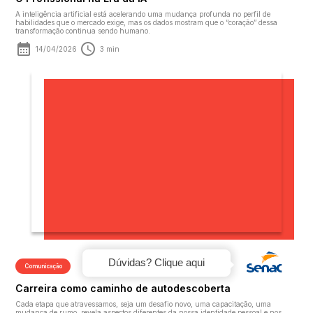
A inteligência artificial está acelerando uma mudança profunda no perfil de
habilidades que o mercado exige, mas os dados mostram que o “coração” dessa
transformação continua sendo humano.
14/04/2026
3 min
Dúvidas? Clique aqui
Comunicação
Carreira como caminho de autodescoberta
Cada etapa que atravessamos, seja um desafio novo, uma capacitação, uma
mudança de rumo, revela aspectos diferentes da nossa identidade pessoal e nos