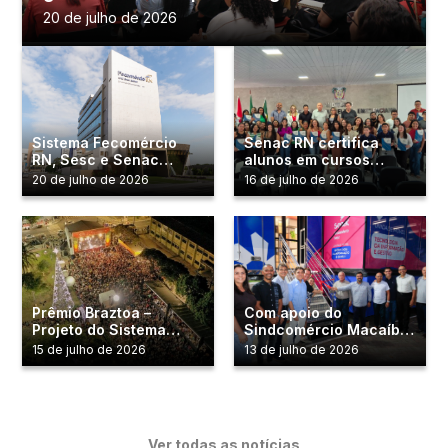
Natal Capital da Educação
20 de julho de 2026
Sistema Fecomércio
Senac RN certifica
RN, Sesc e Senac
alunos em cursos
conquista certificação
profissionalizantes em
20 de julho de 2026
16 de julho de 2026
GPTW pelo terceiro ano
São José de Mipibu
consecutivo
Prêmio Braztoa –
Com apoio do
Projeto do Sistema
Sindcomércio Macaíba,
Fecomércio RN é
Senac RN instala
15 de julho de 2026
13 de julho de 2026
semifinalista na maior
Unidade Móvel de TI no
premiação de turismo
município
sustentável do Brasil
Ver todas as notícias