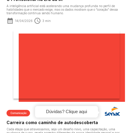
A inteligência artificial está acelerando uma mudança profunda no perfil de
habilidades que o mercado exige, mas os dados mostram que o “coração” dessa
transformação continua sendo humano.
14/04/2026
3 min
Dúvidas? Clique aqui
Comunicação
Carreira como caminho de autodescoberta
Cada etapa que atravessamos, seja um desafio novo, uma capacitação, uma
mudança de rumo, revela aspectos diferentes da nossa identidade pessoal e nos